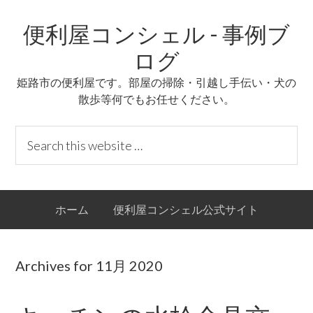
Skip
Skip
Skip
Skip
便利屋コンシェル - 事例ブ
to
to
to
links
primary
content
primary
ログ
navigation
sidebar
姫路市の便利屋です。部屋の掃除・引越し手伝い・犬の
散歩等何でもお任せください。
Header
S
Right
e
a
r
Main
ホーム
便利屋コンシェル公式サイト
c
navigation
h
t
Archives for 11月 2020
h
i