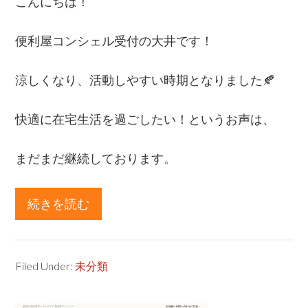
こんにちは！
ン
シ
便利屋コンシェル受付の大井です！
ェ
ル
涼しくなり、活動しやすい時期となりました🍂
★
快適に在宅生活を過ごしたい！というお声は、
まだまだ継続しております。
続きを読む
about
不
要
品
Filed Under:
未分類
処
分