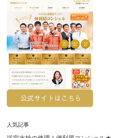
Primary
＆
Sidebar
植
木
の
剪
定！
姫
路
便
利
屋
コ
ン
シ
人気記事
ェ
浴室水栓の修理！便利屋コンシェル★