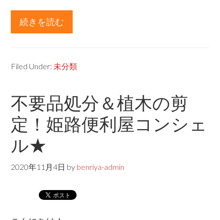
続きを読む
about
水
栓
金
Filed Under:
未分類
具
の
不要品処分＆植木の剪
交
定！姫路便利屋コンシェ
換！
姫
ル★
路
便
2020年11月4日
by
benriya-admin
利
屋
コ