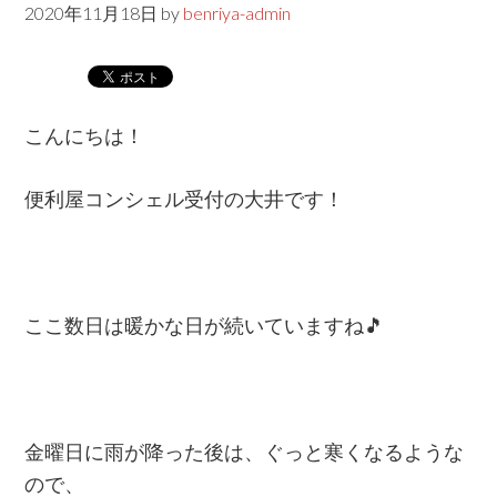
2020年11月18日
by
benriya-admin
具
交
換！
姫
こんにちは！
路
便
便利屋コンシェル受付の大井です！
利
屋
コ
ン
ここ数日は暖かな日が続いていますね🎵
シ
ェ
ル
★
金曜日に雨が降った後は、ぐっと寒くなるような
ので、