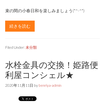
束の間の小春日和を楽しみましょう(*^-^*)
続きを読む
about
土
間
補
Filed Under:
未分類
修！
姫
水栓金具の交換！姫路便
路
利屋コンシェル★
便
利
2020年11月11日
by
benriya-admin
屋
コ
ン