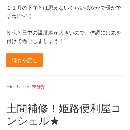
１１月の下旬とは思えないぐらい穏やかで暖かで
すね(*^-^*)
朝晩と日中の温度差が大きいので、体調には気を
付けて過ごしましょう！
続きを読む
about
キ
ッ
チ
Filed Under:
未分類
ン
の
土間補修！姫路便利屋コ
水
ンシェル★
栓
金