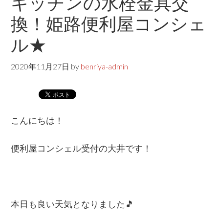
キッチンの水栓金具交
s
w
換！姫路便利屋コンシェ
e
ル★
b
s
2020年11月27日
by
benriya-admin
i
t
e
こんにちは！
便利屋コンシェル受付の大井です！
本日も良い天気となりました🎵