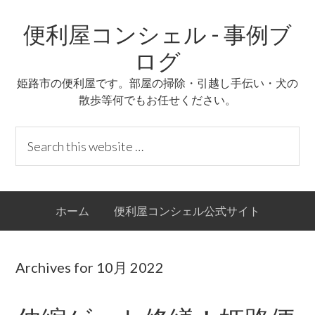
Skip
Skip
Skip
Skip
便利屋コンシェル - 事例ブ
to
to
to
links
primary
content
primary
ログ
navigation
sidebar
姫路市の便利屋です。部屋の掃除・引越し手伝い・犬の
散歩等何でもお任せください。
Header
S
Right
e
a
r
Main
ホーム
便利屋コンシェル公式サイト
c
navigation
h
t
Archives for 10月 2022
h
i