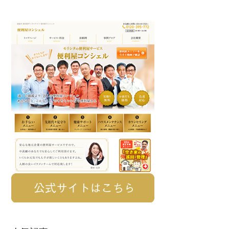
剪
定！
Primary
姫
Sidebar
路
便
利
屋
コ
ン
シ
ェ
ル
★