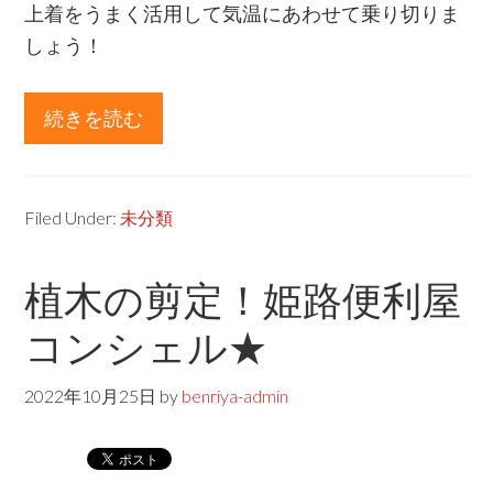
上着をうまく活用して気温にあわせて乗り切りま
しょう！
続きを読む
about
伸
縮
ゲ
Filed Under:
未分類
ー
ト
植木の剪定！姫路便利屋
修
コンシェル★
繕！
姫
2022年10月25日
by
benriya-admin
路
便
利