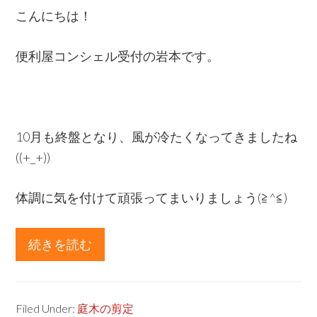
屋
こんにちは！
コ
ン
便利屋コンシェル受付の岩本です。
シ
ェ
ル
★
10月も終盤となり、風が冷たくなってきましたね
((+_+))
体調に気を付けて頑張ってまいりましょう(≧^≦)
続きを読む
about
植
木
の
Filed Under:
庭木の剪定