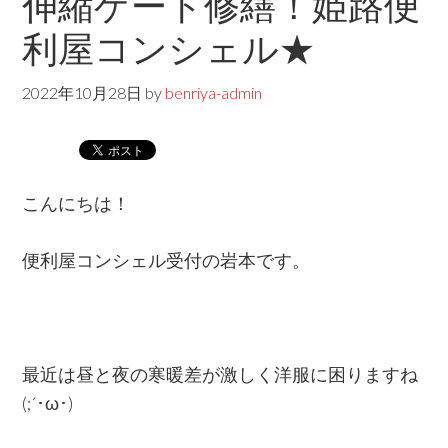
伸縮ゲート修繕！姫路便
s
w
利屋コンシェル★
e
b
2022年10月28日
by
benriya-admin
s
i
t
こんにちは！
e
便利屋コンシェル受付の岩本です。
最近は昼と夜の寒暖差が激しく洋服に困りますね
(;´･ω･)